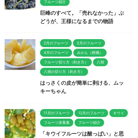
フルーツ紹介
巨峰のすべて。「売れなかった」ぶ
どうが、王様になるまでの物語
2月のフルーツ
3月のフルーツ
4月のフルーツ
みかん（柑橘）
フルーツ切り方（剥き方）
八朔
八朔の切り方（剥き方）
はっさくの皮が簡単に剥ける、ムッ
キーちゃん
11月のフルーツ
12月のフルーツ
キウイ
フルーツ栄養素
フルーツ紹介
「キウイフルーツは酸っぱい」と思