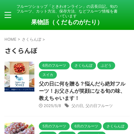
フルーツショップ「ときわオンライン」の店長日記。旬の
フルーツ、カット方法、保存方法、などフルーツ情報を書
いています
果物語（くだものがたり）
HOME
>
さくらんぼ
>
さくらんぼ
6月のフルーツ
さくらんぼ
ぶどう
スイカ
父の日に何を贈る？悩んだら絶対フル
ーツ！お父さんが笑顔になる旬の味、
教えちゃいます！
2025/5/8
父の日
,
父の日フルーツ
5月のフルーツ
6月のフルーツ
さくらんぼ