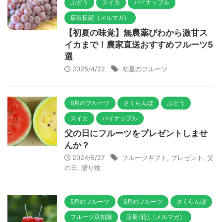
ぶどう
スイカ
パイナップル
店長日記（メルマガ）
【初夏の味覚】無農薬びわから激甘ス
イカまで！農家直送おすすめフルーツ5
選
2025/4/22
初夏のフルーツ
6月のフルーツ
さくらんぼ
ぶどう
スイカ
パイナップル
父の日にフルーツをプレゼントしませ
んか？
2024/5/27
フルーツギフト
,
プレゼント
,
父
の日
,
贈り物
5月のフルーツ
6月のフルーツ
さくらんぼ
フルーツ豆知識
店長日記（メルマガ）