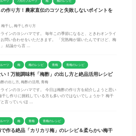
フルーツ
7月のフルーツ
梅
梅のレシピ
しの作り方！農家直伝のコツと失敗しないポイントを
,
梅干し
,
梅干し作り方
ラインのヨシハマです。 毎年この季節になると、ときわオンライ
お問い合わせをいただきます。 「完熟梅が届いたんですけど、梅
 結論から言 ...
フルーツ
梅
梅のレシピ
青梅
青梅のレシピ
ない！万能調味料「梅酢」の出し方と絶品活用レシピ
梅酢の出し方
,
梅酢の活用
,
青梅
ラインのヨシハマです。 今日は梅酢の作り方を紹介しようと思い
梅干し作りに挑戦している方も多いのではないでしょうか？ 梅干
言っていいほ ...
フルーツ
梅
青梅
青梅のレシピ
梅で作る絶品「カリカリ梅」のレシピ＆柔らかい梅干