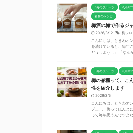
5月のフルーツ
6月の
青梅のレシピ
梅酒の梅で作るジャ
2026/3/12
梅シロ
こんにちは、ときわオン
を漬けていると、毎年こ
どうしよう…」 「なんか
5月のフルーツ
6月の
梅の品種って、こ
性を紹介します
2026/3/5
こんにちは、ときわオン
プ……。 梅ってほんと
って毎年思うんですよね。