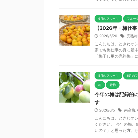
6月のフルーツ
フルー
【2026年・梅仕
2026/6/20
完熟梅
こんにちは。ときわオン
家でも梅仕事の真っ最中
「梅干し用の完熟梅」につ
5月のフルーツ
6月の
梅
青梅
今年の梅は記録的
す
2026/6/5
南高梅
,
こんにちは、ときわオン
ください。 今年の梅、
いの？」と思った方、ちょ