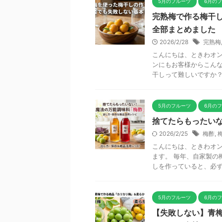
5月のフルーツ
6月の
完熟梅で作る梅干
全部まとめました
2026/2/28
完熟梅
こんにちは、ときわオン
ンにもお客様からこんな
干しって難しいですか？」
5月のフルーツ
6月の
捨てたらもったい
2026/2/25
梅酢
,
こんにちは、ときわオン
ます。 毎年、自家製の
しを作っていると、必ずと
5月のフルーツ
6月の
【失敗しない】青