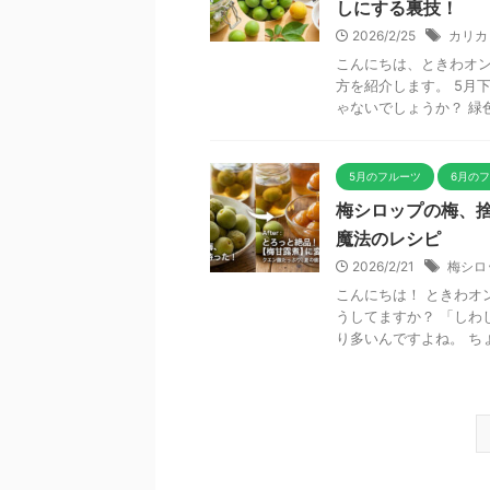
しにする裏技！
2026/2/25
カリカ
こんにちは、ときわオン
方を紹介します。 5月
ゃないでしょうか？ 緑色
5月のフルーツ
6月の
梅シロップの梅、
魔法のレシピ
2026/2/21
梅シロ
こんにちは！ ときわオ
うしてますか？ 「しわ
り多いんですよね。 ちょ