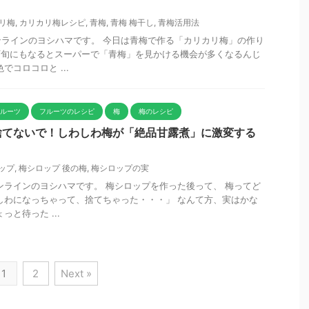
リ梅
,
カリカリ梅レシピ
,
青梅
,
青梅 梅干し
,
青梅活用法
ラインのヨシハマです。 今日は青梅で作る「カリカリ梅」の作り
下旬にもなるとスーパーで「青梅」を見かける機会が多くなるんじ
でコロコロと ...
フルーツ
フルーツのレシピ
梅
梅のレシピ
捨てないで！しわしわ梅が「絶品甘露煮」に激変する
ップ
,
梅シロップ 後の梅
,
梅シロップの実
ンラインのヨシハマです。 梅シロップを作った後って、 梅ってど
しわになっちゃって、捨てちゃった・・・」 なんて方、実はかな
っと待った ...
1
2
Next »