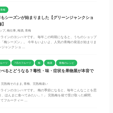
青梅
年もシーズンが始まりました【グリーンジャンクショ
梅】
ップ
,
梅仕事
,
梅酒
,
青梅
ラインのヨシハマです。 毎年この時期になると、うちのショップ
「梅シーズン」。 今年もいよいよ、人気の青梅の発送が始まりま
ジャンクショ ...
フルーツ
7月のフルーツ
梅
梅酒
青梅のレシピ
食べるとどうなる？毒性・味・症状を果物屋が本音で
,
完熟梅そのまま
,
青梅、完熟梅違い
ラインのヨシハマです。 梅の季節になると、毎年こんなことを思
り、ほんまに食べてみたい…！」 完熟梅を箱で受け取った瞬間、
フルーティー ...