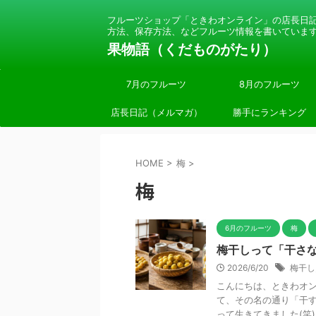
フルーツショップ「ときわオンライン」の店長日
方法、保存方法、などフルーツ情報を書いていま
果物語（くだものがたり）
7月のフルーツ
8月のフルーツ
店長日記（メルマガ）
勝手にランキング
HOME
>
梅
>
梅
6月のフルーツ
梅
梅干しって「干さ
2026/6/20
梅干し
こんにちは、ときわオン
て、その名の通り「干す
って生きてきました(笑) 