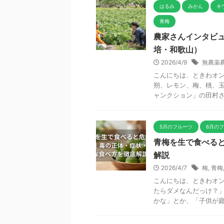
はるみ
みかん
キ
青梅
農家さんインタビ
培・和歌山）
2026/4/9
無農薬
こんにちは、ときわオン
朔、レモン、梅、桃、
ャンクション」の田村さん
5月のフルーツ
6月の
青梅を生で食べる
解説
2026/4/7
梅
,
青梅
こんにちは、ときわオン
たらダメなんだっけ？」
かな」とか、「子供が庭の