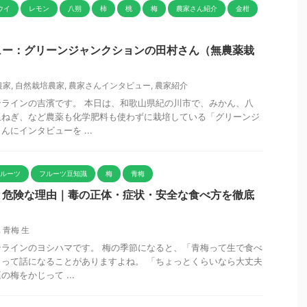
ウイ
レモン
八朔
柿
桃
梅
農家さん紹介
金柑
ュー：グリーンジャンクションの田村さん（無農薬栽
農家
,
自然栽培農家
,
農家さんインタビュー
,
農家紹介
ラインの吉濱です。 本日は、和歌山県紀の川市で、みかん、八
玉ねぎ、など農薬も化学肥料も使わずに栽培している「グリーンジ
にインタビューを ...
フルーツ
フルーツ豆知識
梅
青梅
と危険な理由｜毒の正体・症状・安全な食べ方を徹底
,
青梅 生
ラインのヨシハマです。 梅の季節になると、「青梅って生で食べ
って話になることがありますよね。 「ちょっとくらいなら大丈夫
梅をかじって ...