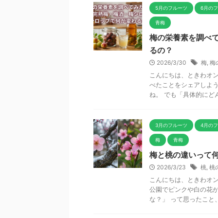
5月のフルーツ
6月の
青梅
梅の栄養素を調べ
るの？
2026/3/30
梅
,
梅
こんにちは、ときわオン
べたことをシェアしよう
ね。 でも「具体的にどん
3月のフルーツ
4月の
梅
青梅
梅と桃の違いって
2026/3/23
桃
,
桃
こんにちは、ときわオン
公園でピンクや白の花が
な？」 って思ったこと、