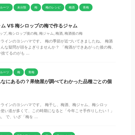
フルーツ
未分類
梅
梅のレシピ
梅酒
青梅
ム VS 梅シロップの梅で作るジャム
ップ
,
梅シロップ後の梅
,
梅ジャム
,
梅酒
,
梅酒後の梅
ラインのヨシハマです。 梅の季節が近づいてきましたね。 梅酒
んな疑問が頭をよぎりませんか？ 「梅酒ができあがった後の梅、
捨てるのがも ...
フルーツ
梅
青梅
んなにあるの？果物屋が調べてわかった品種ごとの個
ラインのヨシハマです。 梅干し、梅酒、梅ジャム、梅シロッ
に使い道が多くて、この時期になると「今年こそ手作りしたい！」
 で、いざ「梅を ...