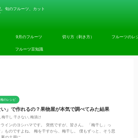
記。旬のフルーツ、カット
す
9月のフルーツ
切り方（剥き方）
フルーツのレ
フルーツ豆知識
梅のレシピ
ない」で作れるの？果物屋が本気で調べてみた結果
,
梅干し 干さない
,
梅漬け
ラインのヨシハマです。 突然ですが、皆さん。 「梅干し」っ
」ものですよね。 梅を干すから、梅干し。 僕もずっと、そう思
夏の土用に、 ...