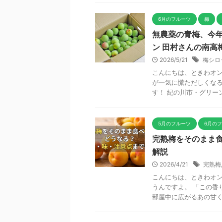
6月のフルーツ
梅
無農薬の青梅、今
ン 田村さんの南高
2026/5/21
梅シロ
こんにちは、ときわオン
が一気に慌ただしくなる
す！ 紀の川市・グリーン
5月のフルーツ
6月の
完熟梅をそのまま
解説
2026/4/21
完熟梅
こんにちは、ときわオン
うんですよ。 「この香
部屋中に広がるあの甘くて