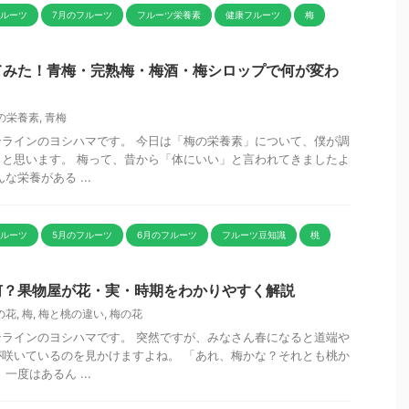
フルーツ
7月のフルーツ
フルーツ栄養素
健康フルーツ
梅
てみた！青梅・完熟梅・梅酒・梅シロップで何が変わ
の栄養素
,
青梅
ラインのヨシハマです。 今日は「梅の栄養素」について、僕が調
と思います。 梅って、昔から「体にいい」と言われてきましたよ
な栄養がある ...
フルーツ
5月のフルーツ
6月のフルーツ
フルーツ豆知識
桃
何？果物屋が花・実・時期をわかりやすく解説
の花
,
梅
,
梅と桃の違い
,
梅の花
ラインのヨシハマです。 突然ですが、みなさん春になると道端や
咲いているのを見かけますよね。 「あれ、梅かな？それとも桃か
一度はあるん ...