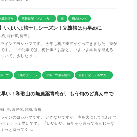
ツ最新情報
店長日記（メルマガ）
梅
梅のレシピ
事】いよいよ梅干しシーズン！完熟梅はお早めに
,
梅
,
梅仕事
,
梅干し
ラインのヨシハマです。 今年も梅の季節がやってきました。我が
です。 この記事では、梅仕事のお話と、いよいよ本番を迎える
いて、少しだけ ...
フルーツ
7月のフルーツ
フルーツ最新情報
店長日記（メルマガ）
に早い！和歌山の無農薬青梅が、もう旬のど真ん中で
梅仕事
,
温暖化
,
熟梅
,
青梅
ラインのヨシハマです。 いきなりですが、声を大にして言わせて
めちゃくちゃ早いです。 「いやいや、毎年そう言ってるんじゃな
っと待ってく ...