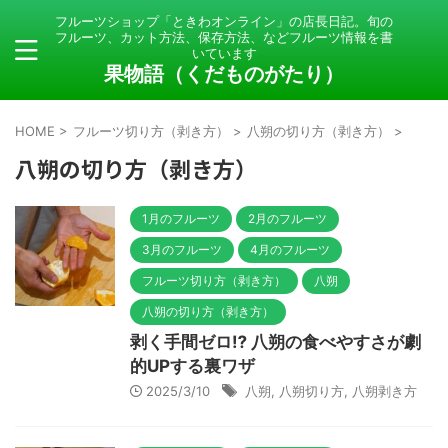
フルーツショップ「ときわオンライン」の店長日記。旬の
フルーツ、カット方法、保存方法、などフルーツ情報を書
いています
果物語（くだものがたり）
HOME
>
フルーツ切り方（剥き方）
>
八朔の切り方（剥き方）
>
八朔の切り方（剥き方）
1月のフルーツ
2月のフルーツ
3月のフルーツ
4月のフルーツ
フルーツ切り方（剥き方）
八朔
八朔の切り方（剥き方）
剥く手間ゼロ⁉️ 八朔の食べやすさが劇
的UPする裏ワザ
2025/3/10
八朔
,
八朔切り方
,
八朔剥き方