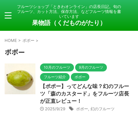
フルーツショップ「ときわオンライン」の店長日記。旬の
フルーツ、カット方法、保存方法、などフルーツ情報を書
いています
果物語（くだものがたり）
HOME
>
ポポー
>
ポポー
10月のフルーツ
9月のフルーツ
フルーツ紹介
ポポー
【ポポー】ってどんな味？幻のフルー
ツ「森のカスタード」をフルーツ店長
が正直レビュー！
2025/9/29
ポポー
,
幻のフルーツ