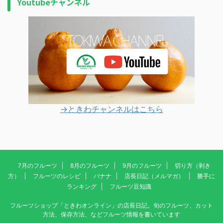
Youtubeチャンネル
→ときわチャンネルはこちら
7月のフルーツ
8月のフルーツ
9月のフルーツ
切り方（剥き
方）
フルーツのレシピ
バナナ
店長日記（メルマガ）
勝手に
ランキング
フルーツ豆知識
フルーツショップ「ときわオンライン」の店長日記。旬のフルーツ、カット
方法、保存方法、などフルーツ情報を書いています