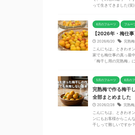
って生きてきました(笑) 
6月のフルーツ
フルー
【2026年・梅仕
2026/6/20
完熟梅
こんにちは。ときわオン
家でも梅仕事の真っ最中
「梅干し用の完熟梅」につ
5月のフルーツ
6月の
完熟梅で作る梅干
全部まとめました
2026/2/28
完熟梅
こんにちは、ときわオン
ンにもお客様からこんな
干しって難しいですか？」