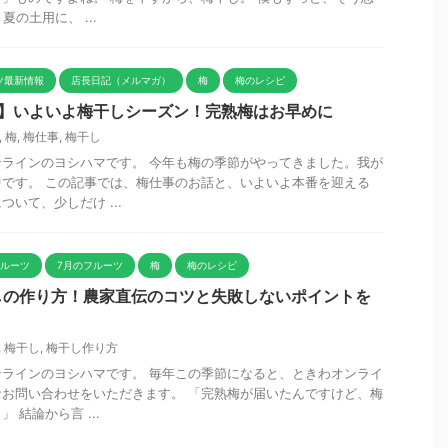
夏の土用に、 ...
ツ最新情報
店長日記（メルマガ）
梅
梅のレシピ
事】いよいよ梅干しシーズン！完熟梅はお早めに
,
梅
,
梅仕事
,
梅干し
ラインのヨシハマです。 今年も梅の季節がやってきました。我が
です。 この記事では、梅仕事のお話と、いよいよ本番を迎える
いて、少しだけ ...
フルーツ
7月のフルーツ
梅
梅のレシピ
しの作り方！農家直伝のコツと失敗しないポイントを
,
梅干し
,
梅干し作り方
ラインのヨシハマです。 毎年この季節になると、ときわオンライ
お問い合わせをいただきます。 「完熟梅が届いたんですけど、梅
 結論から言 ...