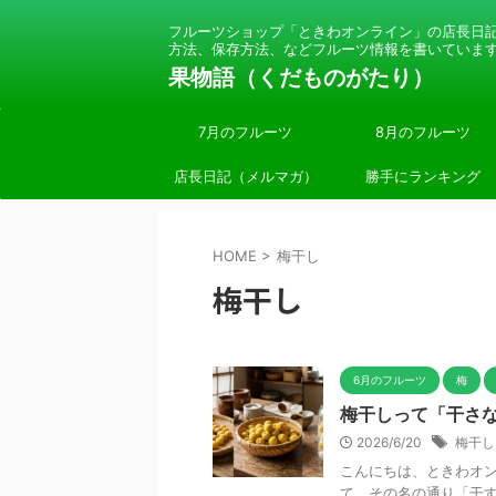
フルーツショップ「ときわオンライン」の店長日
方法、保存方法、などフルーツ情報を書いていま
果物語（くだものがたり）
7月のフルーツ
8月のフルーツ
店長日記（メルマガ）
勝手にランキング
HOME
>
梅干し
梅干し
6月のフルーツ
梅
梅干しって「干さ
2026/6/20
梅干し
こんにちは、ときわオン
て、その名の通り「干す