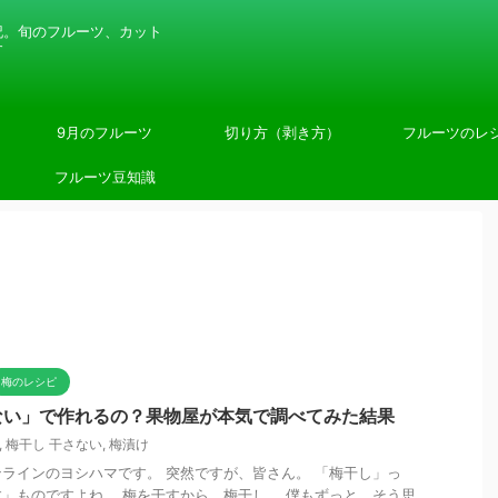
記。旬のフルーツ、カット
す
9月のフルーツ
切り方（剥き方）
フルーツのレ
フルーツ豆知識
梅のレシピ
ない」で作れるの？果物屋が本気で調べてみた結果
,
梅干し 干さない
,
梅漬け
ラインのヨシハマです。 突然ですが、皆さん。 「梅干し」っ
」ものですよね。 梅を干すから、梅干し。 僕もずっと、そう思