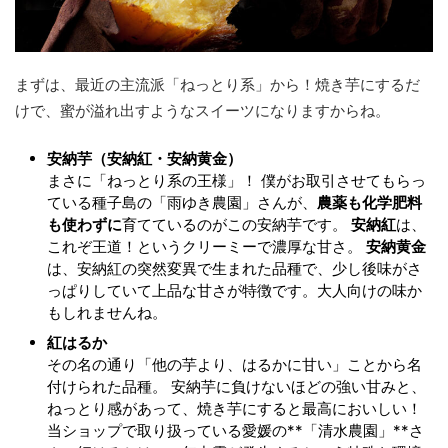
まずは、最近の主流派「ねっとり系」から！焼き芋にするだ
けで、蜜が溢れ出すようなスイーツになりますからね。
安納芋（安納紅・安納黄金）
まさに「ねっとり系の王様」！ 僕がお取引させてもらっ
ている種子島の「雨ゆき農園」さんが、
農薬も化学肥料
も使わずに
育てているのがこの安納芋です。
安納紅
は、
これぞ王道！というクリーミーで濃厚な甘さ。
安納黄金
は、安納紅の突然変異で生まれた品種で、少し後味がさ
っぱりしていて上品な甘さが特徴です。大人向けの味か
もしれませんね。
紅はるか
その名の通り「他の芋より、はるかに甘い」ことから名
付けられた品種。 安納芋に負けないほどの強い甘みと、
ねっとり感があって、焼き芋にすると最高においしい！
当ショップで取り扱っている愛媛の**「清水農園」**さ