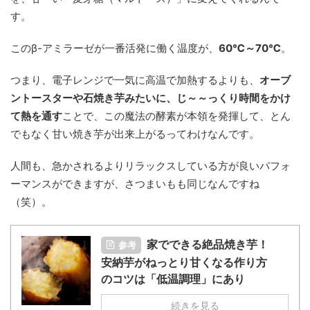
す。
このβ-アミラーゼが一番活発に働く温度が、
60℃～70℃
。
つまり、電子レンジで一気に高温で加熱するよりも、
オーブ
ントースターや石焼き芋みたいに、じ～～っくり時間をかけ
て熱を通す
ことで、この魔法の酵素が本領を発揮して、とん
でもなく甘い焼き芋が出来上がるってわけなんです。
人間も、急かされるよりリラックスしている方が良いパフォ
ーマンスができますが、さつまいもも同じなんですね
（笑）。
家でできる絶品焼き芋！
参考
安納芋がねっとり甘くなる作り方
のコツは「低温調理」にあり
続きを見る