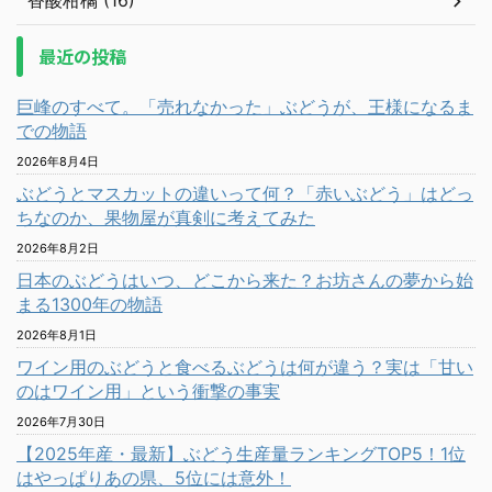
香酸柑橘 (16)
最近の投稿
巨峰のすべて。「売れなかった」ぶどうが、王様になるま
での物語
2026年8月4日
ぶどうとマスカットの違いって何？「赤いぶどう」はどっ
ちなのか、果物屋が真剣に考えてみた
2026年8月2日
日本のぶどうはいつ、どこから来た？お坊さんの夢から始
まる1300年の物語
2026年8月1日
ワイン用のぶどうと食べるぶどうは何が違う？実は「甘い
のはワイン用」という衝撃の事実
2026年7月30日
【2025年産・最新】ぶどう生産量ランキングTOP5！1位
はやっぱりあの県、5位には意外！