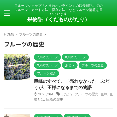
フルーツショップ「ときわオンライン」の店長日記。旬の
フルーツ、カット方法、保存方法、などフルーツ情報を書
いています
果物語（くだものがたり）
HOME
>
フルーツの歴史
>
フルーツの歴史
7月のフルーツ
8月のフルーツ
9月のフルーツ
ぶどう
フルーツの歴史
フルーツ紹介
巨峰のすべて。「売れなかった」ぶど
うが、王様になるまでの物語
2026/8/4
ぶどう
,
フルーツの歴史
,
巨峰
,
巨
峰とは
,
巨峰の歴史