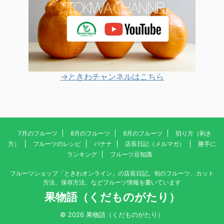
→ときわチャンネルはこちら
7月のフルーツ
8月のフルーツ
9月のフルーツ
切り方（剥き
方）
フルーツのレシピ
バナナ
店長日記（メルマガ）
勝手に
ランキング
フルーツ豆知識
フルーツショップ「ときわオンライン」の店長日記。旬のフルーツ、カット
方法、保存方法、などフルーツ情報を書いています
果物語（くだものがたり）
© 2026 果物語（くだものがたり）