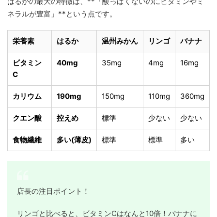
はるかの最大の特徴は、**「酸っぱくないのにビタミンやミ
ネラルが豊富」**という点です。
栄養素
はるか
温州みかん
リンゴ
バナナ
ビタミン
40mg
35mg
4mg
16mg
C
カリウム
190mg
150mg
110mg
360mg
クエン酸
控えめ
標準
少ない
少ない
食物繊維
多い(薄皮)
標準
標準
多い
店長の注目ポイント！
リンゴと比べると、ビタミンCはなんと10倍！バナナに