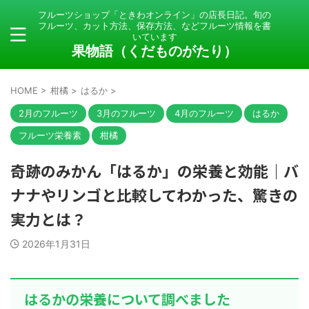
フルーツショップ「ときわオンライン」の店長日記。旬の
フルーツ、カット方法、保存方法、などフルーツ情報を書
いています
果物語（くだものがたり）
HOME
>
柑橘
>
はるか
>
2月のフルーツ
3月のフルーツ
4月のフルーツ
はるか
フルーツ栄養素
柑橘
奇跡のみかん「はるか」の栄養と効能｜バ
ナナやリンゴと比較してわかった、驚きの
実力とは？
2026年1月31日
はるかの栄養について調べました