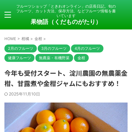
フルーツショップ「ときわオンライン」の店長日記。旬の
フルーツ、カット方法、保存方法、などフルーツ情報を書
いています
果物語（くだものがたり）
HOME
>
柑橘
>
金柑
>
2月のフルーツ
3月のフルーツ
4月のフルーツ
健康フルーツ
無農薬・有機野菜
金柑
今年も受付スタート、淀川農園の無農薬金
柑、甘露煮や金柑ジャムにもおすすめ！
2025年11月10日