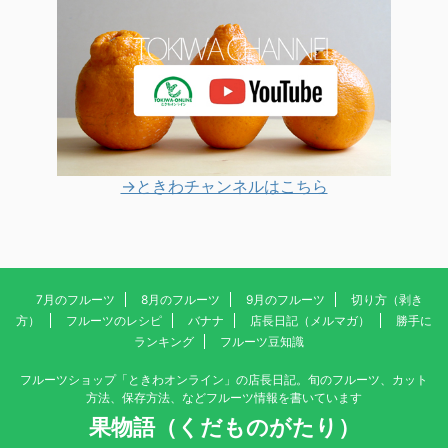
→ときわチャンネルはこちら
7月のフルーツ
8月のフルーツ
9月のフルーツ
切り方（剥き
方）
フルーツのレシピ
バナナ
店長日記（メルマガ）
勝手に
ランキング
フルーツ豆知識
フルーツショップ「ときわオンライン」の店長日記。旬のフルーツ、カット
方法、保存方法、などフルーツ情報を書いています
果物語（くだものがたり）