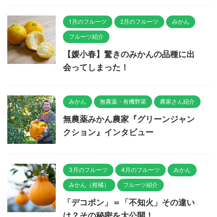
1月のフルーツ
2月のフルーツ
みかん
フルーツ紹介
【媛小春】驚きのみかんの品種に出
会ってしまった！
みかん
無農薬・有機野菜
農家さん紹介
無農薬みかん農家『グリーンジャン
クション』インタビュー
3月のフルーツ
4月のフルーツ
みかん
みかん（柑橘）
フルーツ紹介
「デコポン」＝「不知火」その違い
は？その秘密を大公開！