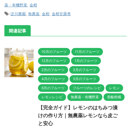
薬・有機野菜
,
金柑
-
淀川農園
,
無農薬
,
金柑
,
金柑甘露煮
関連記事
10月のフルーツ
11月のフルーツ
12月のフルーツ
1月のフルーツ
2月のフルーツ
3月のフルーツ
4月のフルーツ
5月のフルーツ
6月のフルーツ
フルーツのレシピ
レモン
レモンレシピ
無農薬・有機野菜
香酸柑橘
【完全ガイド】レモンのはちみつ漬
けの作り方｜無農薬レモンなら皮ご
と安心