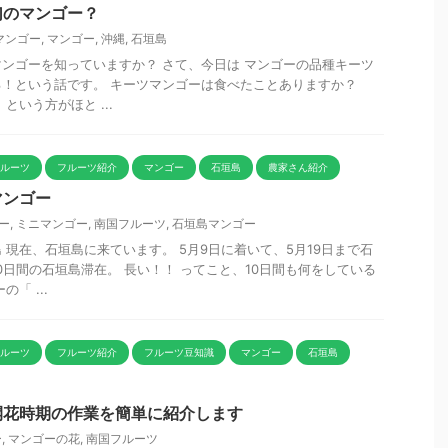
幻のマンゴー？
マンゴー
,
マンゴー
,
沖縄
,
石垣島
ンゴーを知っていますか？ さて、今日は マンゴーの品種キーツ
！という話です。 キーツマンゴーは食べたことありますか？
という方がほと ...
フルーツ
フルーツ紹介
マンゴー
石垣島
農家さん紹介
マンゴー
ー
,
ミニマンゴー
,
南国フルーツ
,
石垣島マンゴー
 現在、石垣島に来ています。 5月9日に着いて、5月19日まで石
0日間の石垣島滞在。 長い！！ ってこと、10日間も何をしている
「 ...
フルーツ
フルーツ紹介
フルーツ豆知識
マンゴー
石垣島
開花時期の作業を簡単に紹介します
ー
,
マンゴーの花
,
南国フルーツ