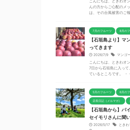
こんにちは、ときわオン
んの方からご心配のメッ
は、その台風被害のご報告
7月のフルーツ
8月の
【石垣島より】マン
ってきます
2026/7/9
マンゴ
こんにちは、ときわオン
7日から石垣島に入っ
ているところです。 ・・
5月のフルーツ
6月の
店長日記（メルマガ）
【石垣島から】パ
セイモリさんに聞
2026/5/17
ときわ