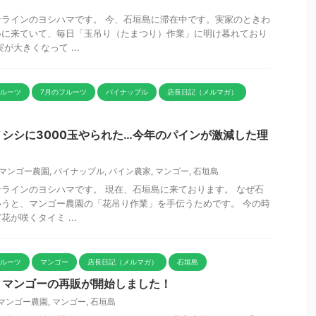
ラインのヨシハマです。 今、石垣島に滞在中です。実家のときわ
いに来ていて、毎日「玉吊り（たまつり）作業」に明け暮れており
が大きくなって ...
フルーツ
7月のフルーツ
パイナップル
店長日記（メルマガ）
シシに3000玉やられた…今年のパインが激減した理
マンゴー農園
,
パイナップル
,
パイン農家
,
マンゴー
,
石垣島
ラインのヨシハマです。 現在、石垣島に来ております。 なぜ石
うと、マンゴー農園の「花吊り作業」を手伝うためです。 今の時
が咲くタイミ ...
フルーツ
マンゴー
店長日記（メルマガ）
石垣島
！マンゴーの再販が開始しました！
マンゴー農園
,
マンゴー
,
石垣島