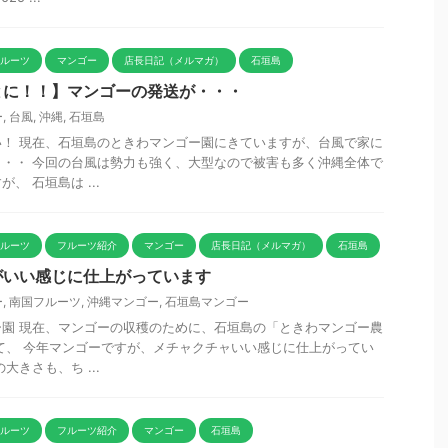
フルーツ
マンゴー
店長日記（メルマガ）
石垣島
とに！！】マンゴーの発送が・・・
ー
,
台風
,
沖縄
,
石垣島
！ 現在、石垣島のときわマンゴー園にきていますが、台風で家に
・・ 今回の台風は勢力も強く、大型なので被害も多く沖縄全体で
、 石垣島は ...
フルーツ
フルーツ紹介
マンゴー
店長日記（メルマガ）
石垣島
がいい感じに仕上がっています
ー
,
南国フルーツ
,
沖縄マンゴー
,
石垣島マンゴー
園 現在、マンゴーの収穫のために、石垣島の「ときわマンゴー農
て、 今年マンゴーですが、メチャクチャいい感じに仕上がってい
大きさも、ち ...
フルーツ
フルーツ紹介
マンゴー
石垣島