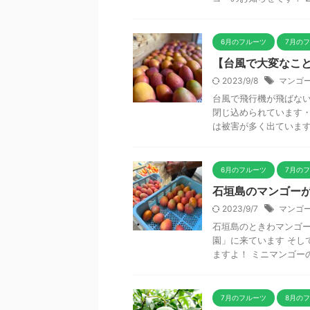
6月のフルーツ
7月の
【台風で大変なこ
2023/9/8
マンゴ
台風で飛行機が飛ばない
閉じ込められています・
は被害が多く出ていますが
6月のフルーツ
7月の
石垣島のマンゴー
2023/9/7
マンゴ
石垣島のときわマンゴー
園」に来ています そし
ますよ！ ミニマンゴーの
7月のフルーツ
8月の