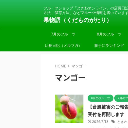
フルーツショップ「ときわオンライン」の店長日
方法、保存方法、などフルーツ情報を書いていま
果物語（くだものがたり）
7月のフルーツ
8月のフルーツ
店長日記（メルマガ）
勝手にランキング
HOME
>
マンゴー
マンゴー
6月のフルーツ
7月の
【台風被害のご報
受付を再開します
2026/7/13
ときわ