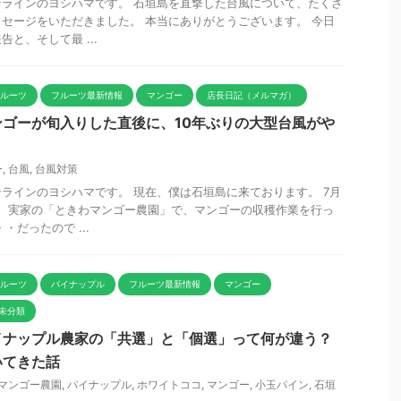
ラインのヨシハマです。 石垣島を直撃した台風について、たくさ
セージをいただきました。 本当にありがとうございます。 今日
と、そして最 ...
フルーツ
フルーツ最新情報
マンゴー
店長日記（メルマガ）
ゴーが旬入りした直後に、10年ぶりの大型台風がや
ー
,
台風
,
台風対策
ラインのヨシハマです。 現在、僕は石垣島に来ております。 7月
て、実家の「ときわマンゴー農園」で、マンゴーの収穫作業を行っ
・だったので ...
フルーツ
パイナップル
フルーツ最新情報
マンゴー
未分類
イナップル農家の「共選」と「個選」って何が違う？
いてきた話
マンゴー農園
,
パイナップル
,
ホワイトココ
,
マンゴー
,
小玉パイン
,
石垣