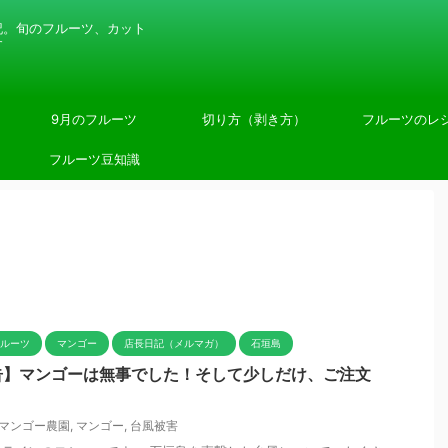
記。旬のフルーツ、カット
す
9月のフルーツ
切り方（剥き方）
フルーツのレ
フルーツ豆知識
フルーツ
マンゴー
店長日記（メルマガ）
石垣島
告】マンゴーは無事でした！そして少しだけ、ご注文
マンゴー農園
,
マンゴー
,
台風被害