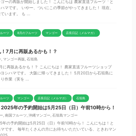
ゴーの再販が開始しました！ こんにちは 農家直送フルーツ「と
ハマです。 いやー、ついにこの季節がやってきました！ 現在、
います。 も ...
フルーツ
8月のフルーツ
マンゴー
店長日記（メルマガ）
礼！7月に再販あるかも！？
ー
,
マンゴー再販
,
石垣島
月に再販あるかも！？ こんにちは！ 農家直送フルーツショップ
ヨシハマです。 大阪に帰ってきました！ 5月20日から石垣島に
作業（実を ...
フルーツ
マンゴー
店長日記（メルマガ）
石垣島
2025年の予約開始は5月25日（日）午前10時から！
ー
,
南国フルーツ
,
沖縄マンゴー
,
石垣島マンゴー
5年の予約開始は5月25日（日）午前10時から！ こんにちは！と
マです。 毎年たくさんの方にお待ちいただいている、ときわマン
5 ...