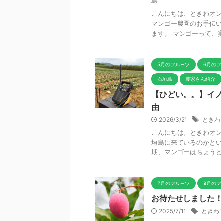
島
こんにちは、ときわオン
マンゴー農園のお手伝
ます。 マンゴーって、実
5月のフルーツ
6月の
石垣島
農家さん紹介
【ひどい。。】イノ
由
2026/3/21
ときわ
こんにちは。ときわオン
垣島に来ているのかとい
期、マンゴーはちょうど花
7月のフルーツ
8月の
お待たせしました
2025/7/11
ときわ