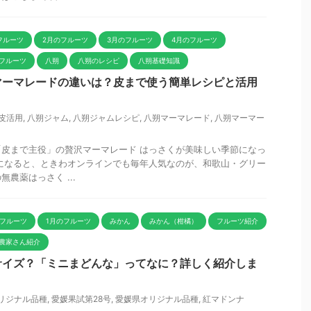
フルーツ
2月のフルーツ
3月のフルーツ
4月のフルーツ
フルーツ
八朔
八朔のレシピ
八朔基礎知識
マーマレードの違いは？皮まで使う簡単レシピと活用
皮活用
,
八朔ジャム
,
八朔ジャムレシピ
,
八朔マーマレード
,
八朔マーマー
皮まで主役」の贅沢マーマレード はっさくが美味しい季節になっ
になると、ときわオンラインでも毎年人気なのが、和歌山・グリー
農薬はっさく ...
のフルーツ
1月のフルーツ
みかん
みかん（柑橘）
フルーツ紹介
農家さん紹介
サイズ？「ミニまどんな」ってなに？詳しく紹介しま
リジナル品種
,
愛媛果試第28号
,
愛媛県オリジナル品種
,
紅マドンナ