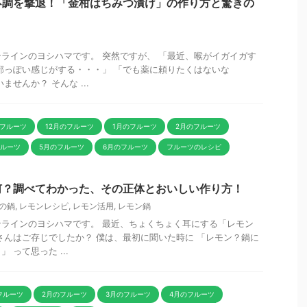
不調を撃退！「金柑はちみつ漬け」の作り方と驚きの
ラインのヨシハマです。 突然ですが、 「最近、喉がイガイガす
邪っぽい感じがする・・・」 「でも薬に頼りたくはないな
せんか？ そんな ...
のフルーツ
12月のフルーツ
1月のフルーツ
2月のフルーツ
フルーツ
5月のフルーツ
6月のフルーツ
フルーツのレシピ
何？調べてわかった、その正体とおいしい作り方！
の鍋
,
レモンレシピ
,
レモン活用
,
レモン鍋
ラインのヨシハマです。 最近、ちょくちょく耳にする「レモン
さんはご存じでしたか？ 僕は、最初に聞いた時に 「レモン？鍋に
 って思った ...
フルーツ
2月のフルーツ
3月のフルーツ
4月のフルーツ