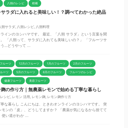
八朔のレシピ
柑橘
をサラダに入れると美味しい！？調べてわかった絶品
八朔サラダ
,
八朔レシピ
,
八朔料理
ラインのヨシハマです。 最近、「八朔 サラダ」という言葉を聞
。 「八朔って、サラダに入れても美味しいの？」 「フルーツサ
…どうやって ...
のフルーツ
12月のフルーツ
1月のフルーツ
2月のフルーツ
フルーツ
5月のフルーツ
6月のフルーツ
フルーツのレシピ
健康フルーツ
美容フルーツ
ン麹の作り方｜無農薬レモンで始める丁寧な暮らし
 レシピ
,
レモン 活用
,
レモン麹
,
レモン麹作り方
寧な暮らし こんにちは、ときわオンラインのヨシハマです。 突
レモンの「皮」、どうしてますか？ 「農薬が気になるから捨てて
使い道がわか ...