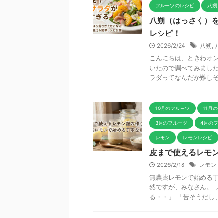
フルーツのレシピ
八朔
八朔（はっさく）
レシピ！
2026/2/24
八朔
,
こんにちは、ときわオン
いたので調べてみました
ラダってなんだか難しそう
10月のフルーツ
11月
3月のフルーツ
4月の
レモン
レモンレシピ
皮まで使えるレモ
2026/2/18
レモン
無農薬レモンで始める丁
然ですが、みなさん。 
る・・」 「苦そうだし、