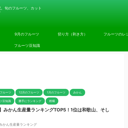
記。旬のフルーツ、カット
す
9月のフルーツ
切り方（剥き方）
フルーツのレ
フルーツ豆知識
のフルーツ
12月のフルーツ
1月のフルーツ
みかん
ツ豆知識
勝手にランキング
柑橘
新】みかん生産量ランキングTOP5！1位は和歌山、そし
！
みかん生産量ランキング