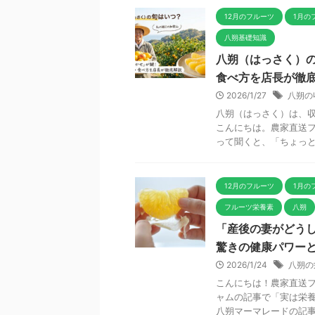
12月のフルーツ
1月の
八朔基礎知識
八朔（はっさく）
食べ方を店長が徹
2026/1/27
八朔の
八朔（はっさく）は、収
こんにちは。農家直送フ
って聞くと、「ちょっと苦
12月のフルーツ
1月の
フルーツ栄養素
八朔
「産後の妻がどう
驚きの健康パワー
2026/1/24
八朔の
こんにちは！農家直送フ
ャムの記事で「実は栄養
八朔マーマレードの記事は