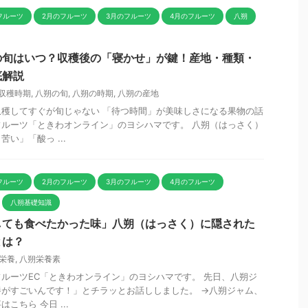
フルーツ
2月のフルーツ
3月のフルーツ
4月のフルーツ
八朔
の旬はいつ？収穫後の「寝かせ」が鍵！産地・種類・
底解説
収穫時期
,
八朔の旬
,
八朔の時期
,
八朔の産地
穫してすぐが旬じゃない 「待つ時間」が美味しさになる果物の話
ルーツ「ときわオンライン」のヨシハマです。 八朔（はっさく）
い」「酸っ ...
フルーツ
2月のフルーツ
3月のフルーツ
4月のフルーツ
八朔基礎知識
しても食べたかった味」八朔（はっさく）に隠された
とは？
栄養
,
八朔栄養素
ルーツEC「ときわオンライン」のヨシハマです。 先日、八朔ジ
がすごいんです！」とチラッとお話ししました。 →八朔ジャム、
こちら 今日 ...