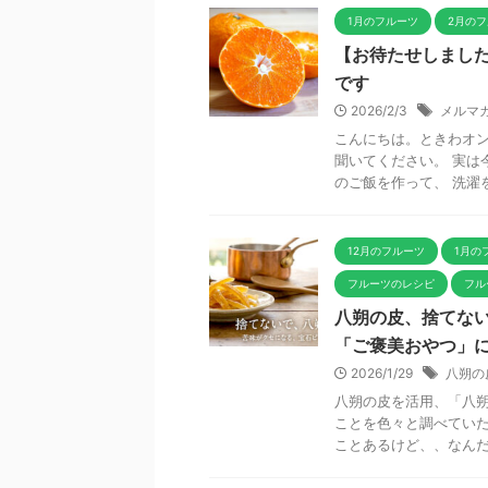
1月のフルーツ
2月の
【お待たせしまし
です
2026/2/3
メルマ
こんにちは。ときわオン
聞いてください。 実は
のご飯を作って、 洗濯をし
12月のフルーツ
1月の
フルーツのレシピ
フル
八朔の皮、捨てな
「ご褒美おやつ」
2026/1/29
八朔の
八朔の皮を活用、「八朔
ことを色々と調べていた
ことあるけど、、なんだろ