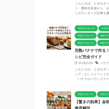
こんにちは、ときわオン
う、農林水産省から「み
このランキング記事を書い
10月のフルーツ
11月
3月のフルーツ
4月の
8月のフルーツ
9月の
完熟バナナで作る
シピ完全ガイド
2026/3/24
バナナ
こんにちは、ときわオン
ング」というイベントが
「バナナのパウンドケーキ
1月のフルーツ
2月の
【驚きの効果】金
徹底解説