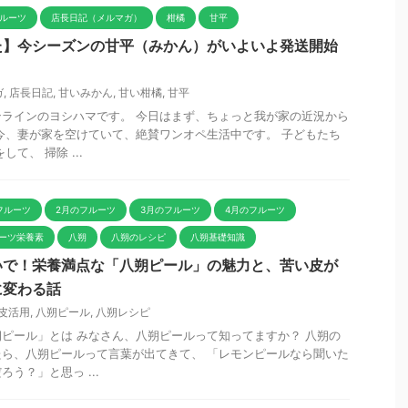
フルーツ
店長日記（メルマガ）
柑橘
甘平
た】今シーズンの甘平（みかん）がいよいよ発送開始
ガ
,
店長日記
,
甘いみかん
,
甘い柑橘
,
甘平
ラインのヨシハマです。 今日はまず、ちょっと我が家の近況から
今、妻が家を空けていて、絶賛ワンオペ生活中です。 子どもたち
て、 掃除 ...
フルーツ
2月のフルーツ
3月のフルーツ
4月のフルーツ
ーツ栄養素
八朔
八朔のレシピ
八朔基礎知識
いで！栄養満点な「八朔ピール」の魅力と、苦い皮が
に変わる話
皮活用
,
八朔ピール
,
八朔レシピ
ピール」とは みなさん、八朔ピールって知ってますか？ 八朔の
ら、八朔ピールって言葉が出てきて、 「レモンピールなら聞いた
う？」と思っ ...