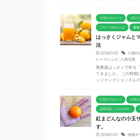
12月のフルーツ
1月の
フルーツのレシピ
健康
はっさくジャムと
法
2026/1/22
八朔の
レードレシピ
,
八朔活用
無農薬はっさくで作る「
てきました。 この時期
ンジャンクションさんの無
11月のフルーツ
12月
店長日記（メルマガ）
紅まどんなの小玉
す。
2026/1/21
地域オ