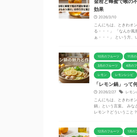
金柑と蜂蜜で喉の
効果
2026/3/10
こんにちは、ときわオン
る・・・」 「なんか風
ぁ・・・」 という方、いま
10月のフルーツ
11月
3月のフルーツ
4月の
レモン
レモンレシピ
「レモン鍋」って
2026/2/27
レモン
こんにちは、ときわオン
鍋」という言葉。 みな
レモン？どういうこと？」
12月のフルーツ
1月の