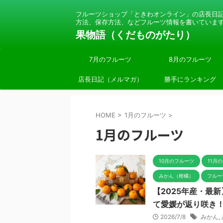
フルーツショップ「ときわオンライン」の店長日
方法、保存方法、などフルーツ情報を書いていま
果物語（くだものがたり）
7月のフルーツ
8月のフルーツ
店長日記（メルマガ）
勝手にランキング
HOME
>
1月のフルーツ
>
1月のフルーツ
10月のフルーツ
11月
みかん（柑橘）
フルー
【2025年産・最
て愛媛が返り咲き
2026/7/8
みかん
,