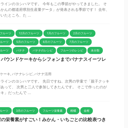
ラインのヨシハマです。 今年もこの季節がやってきました。 そ
かんの都道府県別生産量データ」が発表される季節です！ 去年、
たところ、た ...
のフルーツ
12月のフルーツ
1月のフルーツ
2月のフルーツ
フルーツ
5月のフルーツ
6月のフルーツ
7月のフルーツ
フルーツ
バナナ
バナナのレシピ
フルーツのレシピ
未分類
！パウンドケーキからシフォンまでバナナスイーツレ
ケーキ
,
バナナレシピ
,
バナナ活用
ラインのヨシハマです。 先日ですね、次男の学童で「親子クッキ
あって、 次男と二人で参加してきたんです。 そこで作ったのが
」だったんで ...
フルーツ
3月のフルーツ
フルーツ栄養素
柑橘
金柑
柑の栄養素がすごい！みかん・いちごとの比較表つき