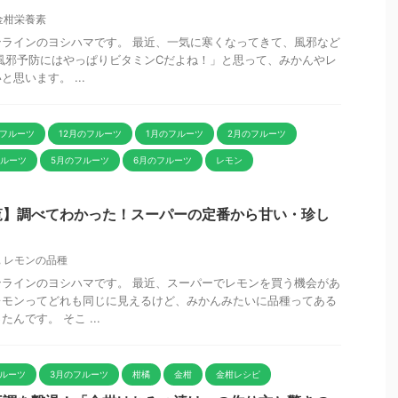
金柑栄養素
ラインのヨシハマです。 最近、一気に寒くなってきて、風邪など
風邪予防にはやっぱりビタミンCだよね！」と思って、みかんやレ
思います。 ...
のフルーツ
12月のフルーツ
1月のフルーツ
2月のフルーツ
フルーツ
5月のフルーツ
6月のフルーツ
レモン
覧】調べてわかった！スーパーの定番から甘い・珍し
,
レモンの品種
ラインのヨシハマです。 最近、スーパーでレモンを買う機会があ
レモンってどれも同じに見えるけど、みかんみたいに品種ってある
んです。 そこ ...
フルーツ
3月のフルーツ
柑橘
金柑
金柑レシピ