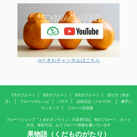
→ときわチャンネルはこちら
7月のフルーツ
8月のフルーツ
9月のフルーツ
切り方（剥き
方）
フルーツのレシピ
バナナ
店長日記（メルマガ）
勝手に
ランキング
フルーツ豆知識
フルーツショップ「ときわオンライン」の店長日記。旬のフルーツ、カット
方法、保存方法、などフルーツ情報を書いています
果物語（くだものがたり）