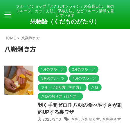
フルーツショップ「ときわオンライン」の店長日記。旬の
フルーツ、カット方法、保存方法、などフルーツ情報を書
いています
果物語（くだものがたり）
HOME
>
八朔剥き方
八朔剥き方
1月のフルーツ
2月のフルーツ
3月のフルーツ
4月のフルーツ
フルーツ切り方（剥き方）
八朔
八朔の切り方（剥き方）
剥く手間ゼロ⁉️ 八朔の食べやすさが劇
的UPする裏ワザ
2025/3/10
八朔
,
八朔切り方
,
八朔剥き方