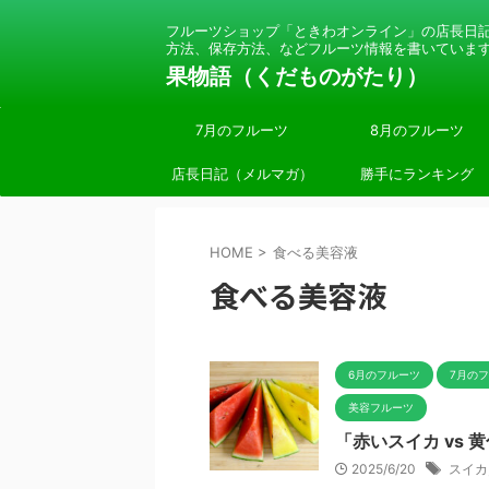
フルーツショップ「ときわオンライン」の店長日
方法、保存方法、などフルーツ情報を書いていま
果物語（くだものがたり）
7月のフルーツ
8月のフルーツ
店長日記（メルマガ）
勝手にランキング
HOME
>
食べる美容液
食べる美容液
6月のフルーツ
7月の
美容フルーツ
「赤いスイカ vs
2025/6/20
スイカ