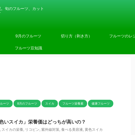
記。旬のフルーツ、カット
す
9月のフルーツ
切り方（剥き方）
フルーツのレ
フルーツ豆知識
フルーツ
8月のフルーツ
スイカ
フルーツ栄養素
健康フルーツ
 黄色いスイカ」栄養価はどっちが高いの？
,
スイカの栄養
,
リコピン
,
紫外線対策
,
食べる美容液
,
黄色スイカ