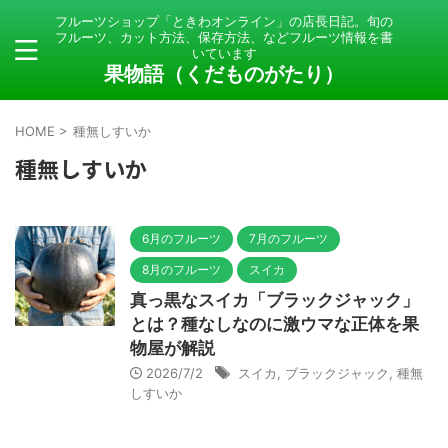
フルーツショップ「ときわオンライン」の店長日記。旬の
フルーツ、カット方法、保存方法、などフルーツ情報を書
いています
果物語（くだものがたり）
HOME
>
種無しすいか
種無しすいか
6月のフルーツ
7月のフルーツ
8月のフルーツ
スイカ
真っ黒なスイカ「ブラックジャック」
とは？種なしなのに激ウマな正体を果
物屋が解説
2026/7/2
スイカ
,
ブラックジャック
,
種無
しすいか