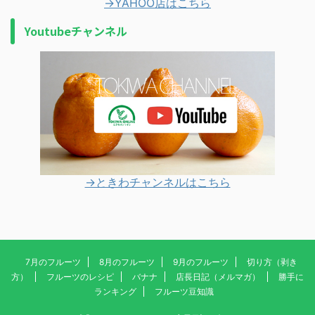
→YAHOO店はこちら
Youtubeチャンネル
→ときわチャンネルはこちら
7月のフルーツ
8月のフルーツ
9月のフルーツ
切り方（剥き
方）
フルーツのレシピ
バナナ
店長日記（メルマガ）
勝手に
ランキング
フルーツ豆知識