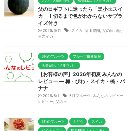
フルーツ最新情報
店長日記（メルマガ）
父の日ギフトに迷ったら「黒小玉スイ
カ」！切るまで色がわからないサプラ
イズ付き
2026/6/11
スイカ
,
岡山農園
,
父の日
,
黒小
玉スイカ
6月のフルーツ
フルーツ最新情報
店長日記（メルマガ）
【お客様の声】2026年初夏 みんなの
レビュー — 梅・びわ・スイカ・桃・バ
ナナ
2026/6/1
6月フルーツ
,
みんなのレビュー
,
レビュー
,
父の日
6月のフルーツ
ぶどう
スイカ
パイナップル
店長日記（メルマガ）