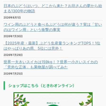
日本のぶどうはいつ、どこから来た？お坊さんの夢から始
まる1300年の物語
2026年8月1日
ワイン用のぶどうと食べるぶどうは何が違う？実は「甘い
のはワイン用」という衝撃の事実
2026年7月30日
【2025年産・最新】ぶどう生産量ランキングTOP5！1位
はやっぱりあの県、5位には意外！
2026年7月29日
世界一大きいスイカは159kg！？世界一小さいスイカの
「意外な正体」も果物屋が調べてみた
2026年7月25日
ショップはこちら（ときわオンライン）