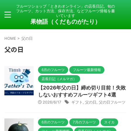
フルーツショップ「ときわオンライン」の店長日記。旬の
フルーツ、カット方法、保存方法、などフルーツ情報を書
いています
果物語（くだものがたり）
HOME
>
父の日
父の日
6月のフルーツ
フルーツ最新情報
店長日記（メルマガ）
【2026年父の日】締め切り目前！失敗
しないおすすめフルーツギフト4選
2026/6/17
ギフト
,
父の日
,
父の日フルーツ
6月のフルーツ
7月のフルーツ
スイカ